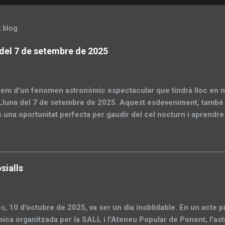
t blog
a del 7 de setembre de 2025
lem d'un fenomen astronòmic espectacular que tindrà lloc en no
 Lluna del 7 de setembre de 2025. Aquest esdeveniment, també
s una oportunitat perfecta per gaudir del cel nocturn i aprendr
 En aquesta entrada, dividirem el contingut en dues parts: una 
i, amb informació pràctica i explicacions científiques, i una seg
amb un recull d'imatges capturades pels socis de la Societat 
art 1: Preparació per a l'eclipsi Visibilitat: Des d'on es podrà veu
sialls
ent L'eclipsi total de Lluna del 7 de setembre de 2025 serà vis
ment des d'Àsia, Oceania, Àfrica, Europa i parts d'Antàrtida i l'
totalitat, on la Lluna es tenyeix de vermell, serà observable des 
s, 10 d'octubre de 2025, va ser un dia inoblidable. En un acte p
ica organitzada per la SALL i l'Ateneu Popular de Ponent, l'