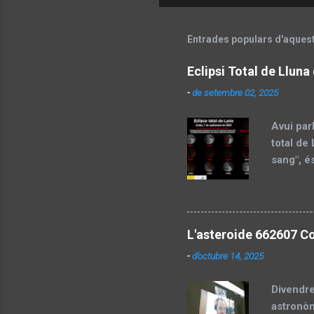
Entrades populars d'aques
Eclipsi Total de Llun
-
de setembre 02, 2025
Avui par
total de
sang", é
celeste.
l'eclips
després 
(SALL). P
L'asteroide 662607 Co
parcialm
-
d’octubre 14, 2025
especial
fase de 
Divendre
astronòm