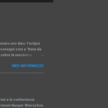
més uns dies: l'eclipsi
 conegut com a "lluna de
e sobre la mecànica
preparatòria abans de
MÉS INFORMACIÓ
ona part que actualitzarem
Astronòmica de Lleida
re en la seva totalitat i
ible en gran part del món,
est de Sud-amèrica. La
d'aproximad...
revi a la conferència
astrònom Kacper Wierzchos