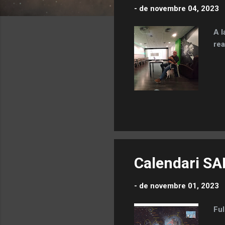
-
de novembre 04, 2023
d
e
A l
s
rea
Calendari SA
-
de novembre 01, 2023
Ful