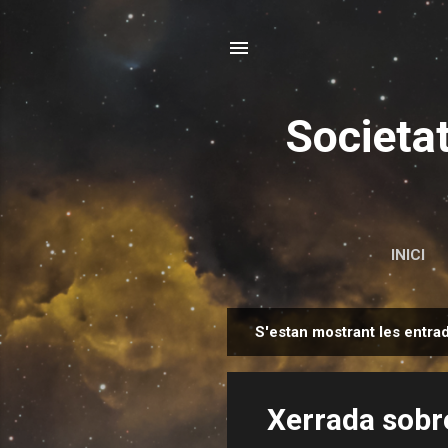
Societa
INICI
S'estan mostrant les entra
E
n
t
Xerrada sobr
r
a