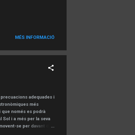
MÉS INFORMACIÓ
es precuacions adequades i
 astronòmiques més
l i que només es podrà
l Sol i a més per la seva
 movent-se per davant de
 en funció de la regió.