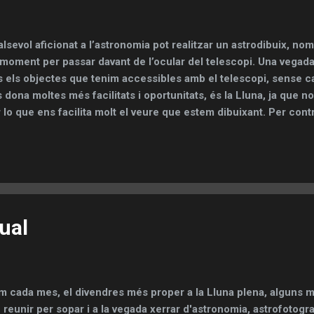
lsevol aficionat a l’astronomia pot realitzar un astrodibuix, nom
moment per passar davant de l’ocular del telescopi. Una vegada 
s els objectes que tenim accessibles amb el telescopi, sense 
 dona moltes més facilitats i oportunitats, és la Lluna, ja que no
 lo que ens facilita molt el veure que estem dibuixant. Per con
bjecte més difícil de dibuixar. Quan mirem per l’ocular la quant
ibar a veure és senzillament immens i això fa que ens puguem se
animats a l’hora de començar l’astrodibuix. De totes maneres, 
 dibuix per a tenir un bon resultat, només cal dedicar una eston
la millor manera possible el que veiem, la pràctica ens donarà la 
 hem de tenir present que al cas de dibuixar la Lluna el temps 
ual
 cada mes, el divendres més proper a la Lluna plena, alguns 
 reunir per sopar i a la vegada xerrar d'astronomia, astrofotografi