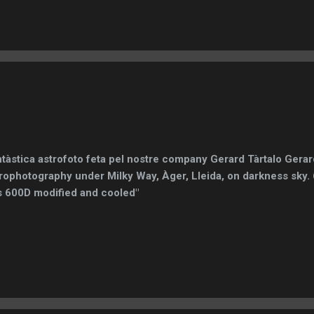
gen: IGN (vía ElTiempo.es) Els nostres companys han sortir a la
 el temps no ha acompanyat gaire. Jordi González Al final no he
nsit de Venus. No he pogut enfocar correctament la càmera i e
s taquetes solars a resultat ser el planeta desenfocat 😭😭. A
 ajudat gaire. Observant a traves de l’ocular de 40mm i ...
tàstica astrofoto feta pel nostre company Gerard Tàrtalo Gerar
rophotography under Milky Way, Àger, Lleida, on darkness sky.
 600D modified and cooled"