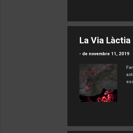
Ima
que
tra
une
han
La Via Làctia
-
de novembre 11, 2019
Fan
ast
eos