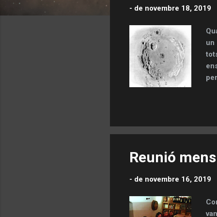
-
de novembre 18, 2019
d
e
Qua
s
un 
tot
ens
per
l’o
arr
des
del
de 
més
Reunió mens
-
de novembre 16, 2019
Com
van