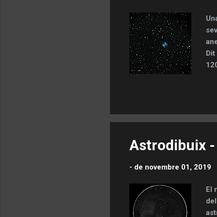
Una
sev
ane
Dit
120
Mo
Astrodibuix 
-
de novembre 01, 2019
El 
del
ast