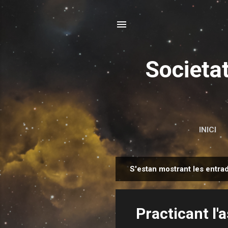
Societa
INICI
S'estan mostrant les entra
E
n
t
Practicant l'
r
a