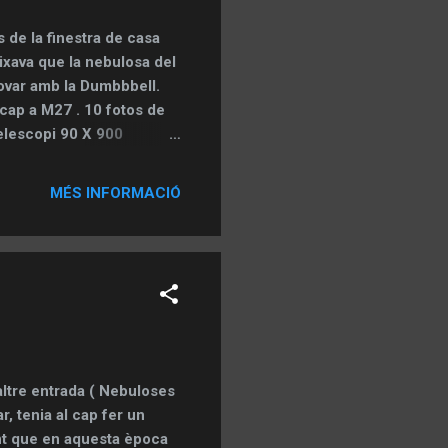
 de la finestra de casa
eixava que la nebulosa del
rovar amb la Dumbbbell.
t cap a M27 . 10 fotos de
elescopi 90 X 900
ebulosa Dumbbell
MÉS INFORMACIÓ
altre entrada ( Nebuloses
, tenia al cap fer un
nt que en aquesta època