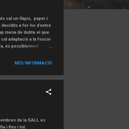
és cal un llàpis, paper i
decidits a fer-ho d’entre
cap mena de dubte el que
 cal adaptació a la foscor
tra, és possiblement
itat de detalls que podem
ntir aclaparats i
MÉS INFORMACIÓ
no cal ser un professional
a i intentar representar
facilitat per fer-ho. A
que dedi...
membres de la SALL es
a i fins i tot