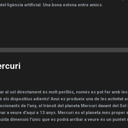
ntel·ligència artificial. Una bona estona entre amics.
ercuri
ar al sol directament és molt perillós, només es pot fer amb l
 els dispositius adients! Avui es produeix una de les activitat
cionants de l'any, el trànsit del planeta Mercuri davant del So
nar a veure d'aquí a 13 anys. Mercuri és el planeta més proper a
uïda dimensió l'únic que es podrà arribar a veure és un puntet
sfera solar. En aquest gràfic es pot veure la visibilitat del trànsit