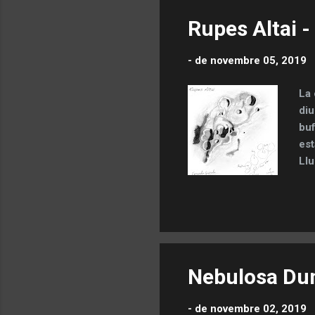
Rupes Altai -
-
de novembre 05, 2019
La 
diu
buf
est
Llu
que
res
pap
la 
la 
con
Nebulosa Du
-
de novembre 02, 2019