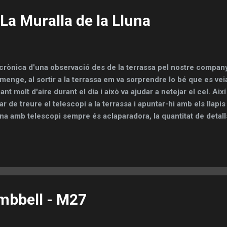
 La Muralla de la Lluna
crònica d'una observació des de la terrassa pel nostre compan
menge, al sortir a la terrassa em va sorprendre lo bé que es veia
ant molt d'aire durant el dia i això va ajudar a netejar el cel. Ai
ar de treure el telescopi a la terrassa i apuntar-hi amb els llapis
na amb telescopi sempre és aclaparadora, la quantitat de detall
 sigui difícil parar-se només a una lloc determinat. Et pots pass
eguint les diferents estructures lunars. Però la meva intenció e
er alguna regió que em cridés l'atenció. Revisant els Atles i re
Lluna, el lloc on les ombres que produeix la llum del sol són més
zona del Cràter Picolomini on s'inicia una formació espectacula
eguda com la Muralla de la Lluna. El dibuix el vaig...
mbbell - M27