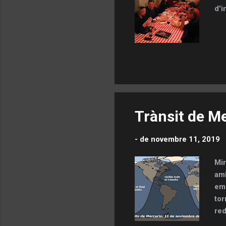
d'i
Trànsit de M
-
de novembre 11, 2019
Mir
amb
emo
tor
red
l'e