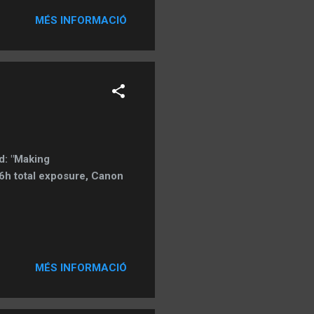
 caça del trànsit encara
MÉS INFORMACIÓ
 pogut fotografiar bé el
l que jo pensa que eren
 més els núvols tampoc hi
d: "Making
 6h total exposure, Canon
MÉS INFORMACIÓ