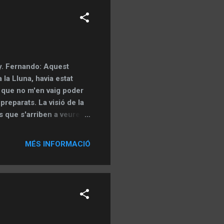
y. Fernando: Aquest
 la Lluna, havia estat
xí que no m'en vaig poder
 preparats. La visió de la
s que s'arriben a veure fa
ar hores mirant i
ra un altre, plasmar en
MÉS INFORMACIÓ
seguint el terminador de
 definides, vaig arribar a
r, Rupes Altai també