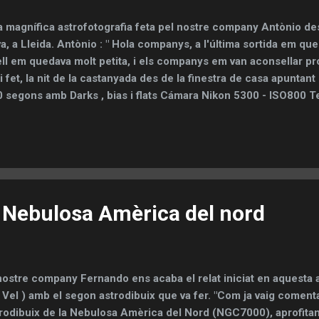
 magnífica astrofotografia feta pel nostre company Antònio des
a, a Lleida. Antònio : " Hola companys, a l'última sortida em qu
ll em quedava molt petita, i els companys em van aconsellar p
 i fet, la nit de la castanyada des de la finestra de casa apuntan
 segons amb Darks , bias i flats Cámara Nikon 5300 - ISO800 T
ntura EQ-Mon1 Filtre UHC Processat amb el programa DSS " N
- Nebulosa Amèrica del nord
nostre company Fernando ens acaba el relat iniciat en aquesta 
 Vel ) amb el segon astrodibuix que va fer. "Com ja vaig comentar
rodibuix de la Nebulosa Amèrica del Nord (NGC7000), aprofita