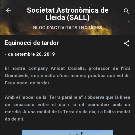
Salta al contingut principal
Societat Astronòmica de
Lleida (SALL)
BLOC D'ACTIVITATS I NOTÍCIES
Equinocci de tardor
-
de setembre 26, 2019
El nostre company Anicet Cosialls, professor de l'IES
Guindàvols, ens mostra d'una manera pràctica què vol dir
l'equinocci de tardor.
Amb el model de la "Terra paral·lela" s'observa que la línea
de separació entre el dia i la nit coincideix amb un
meridià. A una meitat de la Terra és de dia, i a l'altra meitat
és de nit.