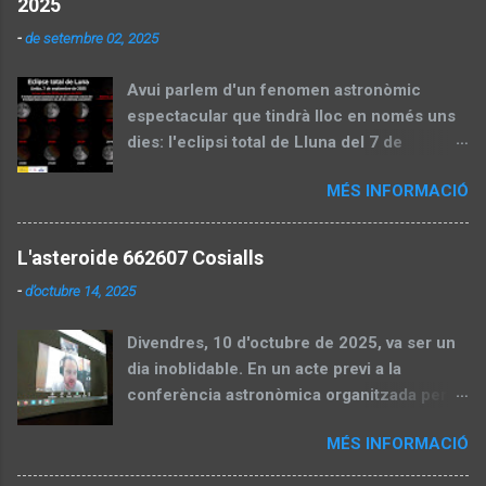
2025
-
de setembre 02, 2025
Avui parlem d'un fenomen astronòmic
espectacular que tindrà lloc en només uns
dies: l'eclipsi total de Lluna del 7 de
setembre de 2025. Aquest esdeveniment,
MÉS INFORMACIÓ
també conegut com a "lluna de sang", és
una oportunitat perfecta per gaudir del cel
nocturn i aprendre sobre la mecànica
L'asteroide 662607 Cosialls
celeste. En aquesta entrada, dividirem el
-
d’octubre 14, 2025
contingut en dues parts: una preparatòria
abans de l'eclipsi, amb informació pràctica i
Divendres, 10 d'octubre de 2025, va ser un
explicacions científiques, i una segona part
dia inoblidable. En un acte previ a la
que actualitzarem després amb un recull
conferència astronòmica organitzada per la
d'imatges capturades pels socis de la
SALL i l'Ateneu Popular de Ponent,
Societat Astronòmica de Lleida (SALL).
MÉS INFORMACIÓ
l'astrònom Kacper Wierzchos —reconegut
Part 1: Preparació per a l'eclipsi Visibilitat:
descobridor de cometes i asteroides— va
Des d'on es podrà veure en la seva totalitat i