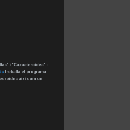
las” i “Cazasteroides” i
às
treballa el programa
eteoroides així com un