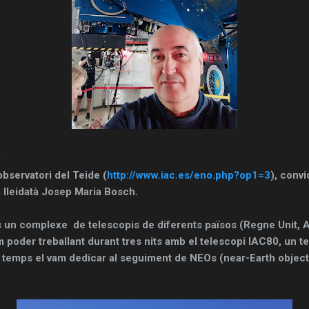
?
observatori del Teide (
http://www.iac.es/eno.php?op1=3
), convi
m lleidatà Josep Maria Bosch.
s un complexe de telescopis de diferents països (Regne Unit, Al
 poder treballant durant tres nits amb el telescopi IAC80, un 
l temps el vam dedicar al seguiment de NEOs (near-Earth object