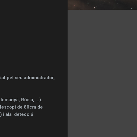
dat pel seu administrador,
emanya, Rúsia, ...).
telescopi de 80cm de
) i ala detecció