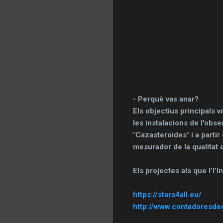
- Perquè vas anar?
Els objectius principals 
les instalacions de l'obser
"Cazasteroides" i a partir
mesurador de la qualitat 
Els projectes als que l’l’I
https://stars4all.eu/
http://www.contadoresdee