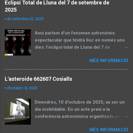
Eclipsi Total de Lluna del 7 de setembre de
2025
-
de setembre 02, 2025
Avui parlem d'un fenomen astronòmic
espectacular que tindrà lloc en només uns
dies: l'eclipsi total de Lluna del 7 de
setembre de 2025. Aquest esdeveniment,
MÉS INFORMACIÓ
també conegut com a "lluna de sang", és
una oportunitat perfecta per gaudir del cel
nocturn i aprendre sobre la mecànica
L'asteroide 662607 Cosialls
celeste. En aquesta entrada, dividirem el
-
d’octubre 14, 2025
contingut en dues parts: una preparatòria
abans de l'eclipsi, amb informació pràctica i
Divendres, 10 d'octubre de 2025, va ser un
explicacions científiques, i una segona part
dia inoblidable. En un acte previ a la
que actualitzarem després amb un recull
conferència astronòmica organitzada per la
d'imatges capturades pels socis de la
SALL i l'Ateneu Popular de Ponent,
Societat Astronòmica de Lleida (SALL).
MÉS INFORMACIÓ
l'astrònom Kacper Wierzchos —reconegut
Part 1: Preparació per a l'eclipsi Visibilitat: