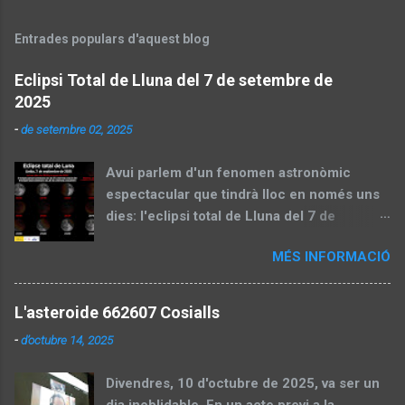
Entrades populars d'aquest blog
Eclipsi Total de Lluna del 7 de setembre de
2025
-
de setembre 02, 2025
Avui parlem d'un fenomen astronòmic
espectacular que tindrà lloc en només uns
dies: l'eclipsi total de Lluna del 7 de
setembre de 2025. Aquest esdeveniment,
MÉS INFORMACIÓ
també conegut com a "lluna de sang", és
una oportunitat perfecta per gaudir del cel
nocturn i aprendre sobre la mecànica
L'asteroide 662607 Cosialls
celeste. En aquesta entrada, dividirem el
-
d’octubre 14, 2025
contingut en dues parts: una preparatòria
abans de l'eclipsi, amb informació pràctica i
Divendres, 10 d'octubre de 2025, va ser un
explicacions científiques, i una segona part
dia inoblidable. En un acte previ a la