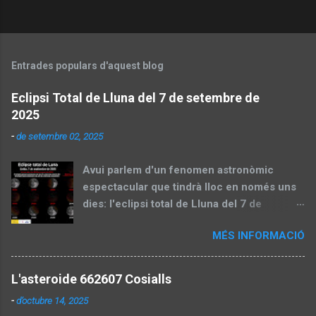
Entrades populars d'aquest blog
Eclipsi Total de Lluna del 7 de setembre de
2025
-
de setembre 02, 2025
Avui parlem d'un fenomen astronòmic
espectacular que tindrà lloc en només uns
dies: l'eclipsi total de Lluna del 7 de
setembre de 2025. Aquest esdeveniment,
MÉS INFORMACIÓ
també conegut com a "lluna de sang", és
una oportunitat perfecta per gaudir del cel
nocturn i aprendre sobre la mecànica
L'asteroide 662607 Cosialls
celeste. En aquesta entrada, dividirem el
-
d’octubre 14, 2025
contingut en dues parts: una preparatòria