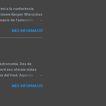
d'aproximad...
revi a la conferència
astrònom Kacper Wierzchos
nació de l'asteroide
meva opinió sinó també
MÉS INFORMACIÓ
 de la International
n el qual treballo (la
GSBN... van fer una
n el qual la IAU té
 o no. Per descomptat en
 seu antic professo...
'astronomia. Des de
ord ens ofereix vistes
usa del fred. Aquesta
es i galàxies distants, ja
MÉS INFORMACIÓ
scor. En aquesta entrada,
ir-ne des del vostre jardí
l'hivern L'hivern es
 patrons fàcils de