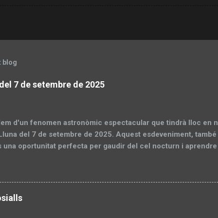
t blog
a del 7 de setembre de 2025
lem d'un fenomen astronòmic espectacular que tindrà lloc en no
 Lluna del 7 de setembre de 2025. Aquest esdeveniment, també
s una oportunitat perfecta per gaudir del cel nocturn i aprendr
 En aquesta entrada, dividirem el contingut en dues parts: una 
i, amb informació pràctica i explicacions científiques, i una seg
amb un recull d'imatges capturades pels socis de la Societat 
art 1: Preparació per a l'eclipsi Visibilitat: Des d'on es podrà veu
sialls
ent L'eclipsi total de Lluna del 7 de setembre de 2025 serà vis
ment des d'Àsia, Oceania, Àfrica, Europa i parts d'Antàrtida i l'