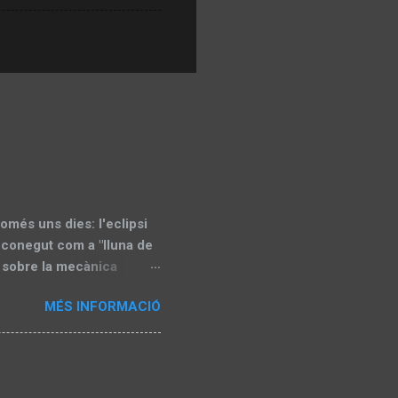
més uns dies: l'eclipsi
 conegut com a "lluna de
e sobre la mecànica
preparatòria abans de
MÉS INFORMACIÓ
ona part que actualitzarem
Astronòmica de Lleida
re en la seva totalitat i
ible en gran part del món,
est de Sud-amèrica. La