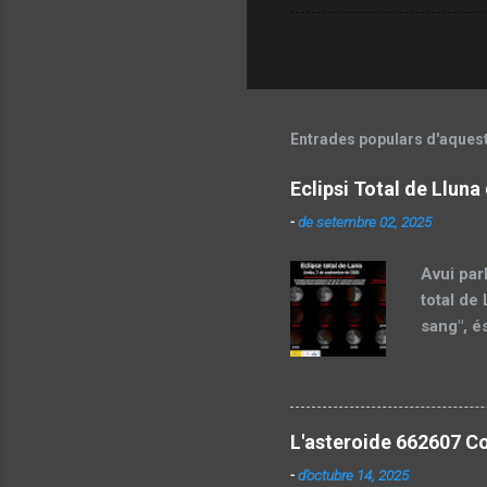
Entrades populars d'aques
Eclipsi Total de Llun
-
de setembre 02, 2025
Avui par
total de
sang", é
celeste.
l'eclips
després 
(SALL). P
L'asteroide 662607 Co
parcialm
-
d’octubre 14, 2025
especial