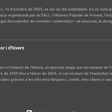
totalitat, on la Lluna es tenyeix de vermell, serà observable des 
s, 10 d'octubre de 2025, va ser un dia inoblidable. En un acte p
ica organitzada per la SALL i l'Ateneu Popular de Ponent, l'
ut descobridor de cometes i asteroides— va anunciar, la desig
". .. és un honor més que merescut! I aquesta no és només la 
ó del Working Group For Small Bodi Nomenclature ( WGSBN )
ical Union ( IAU). L'asteroide el vam descobrir en el projecte e
a em va donar dret a posar-li nom), però les persones de la W
or i d'hivern
en la qual si hi ha majoria el nom queda aprovat. És un procés e
 paraula i decideix si la persona és mereixedora d'aquest honor
as va ser així." L'asteroide 662607 Cosialls que porta el nom del
ts a l'estació de l'hivern, un període màgic per als amants de l
 de 2025 fins a febrer de 2026, el cel nocturn de l'hemisferi n
ulars gràcies a les nits més llargues i, sovint, més clares a ca
 ideal per observar constel·lacions brillants, nebuloses lluminos
s objectes celestes arriben al seu zenit durant les hores de fo
em els principals atractius del cel hivernal, perquè pugueu gaud
 telescopi senzill o binocles. Les constel·lacions principals de 
itza per un cel dominat per constel·lacions brillants que formen