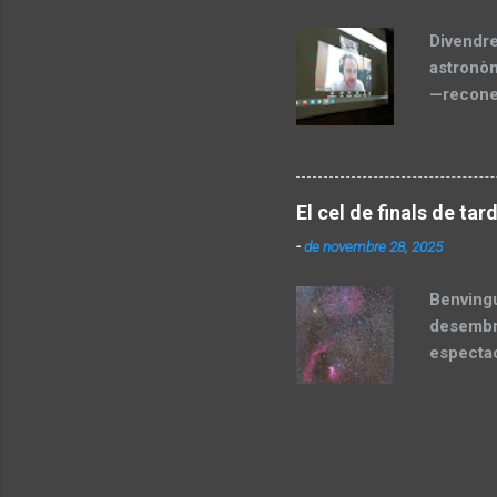
fase de 
Divendre
astronòm
—reconeg
662607: 
l'opini
Astronom
qual cos
El cel de finals de tard
votació 
-
de novembre 28, 2025
l'última
el teu c
Benvingu
desembre
espectac
època és
que molt
explorar
o amb un
caracter