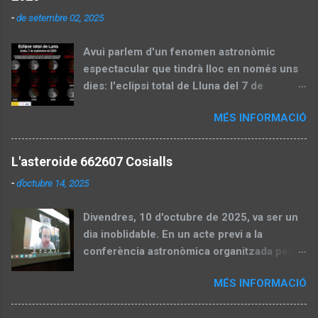
-
de setembre 02, 2025
Avui parlem d'un fenomen astronòmic
espectacular que tindrà lloc en només uns
dies: l'eclipsi total de Lluna del 7 de
setembre de 2025. Aquest esdeveniment,
MÉS INFORMACIÓ
també conegut com a "lluna de sang", és
una oportunitat perfecta per gaudir del cel
nocturn i aprendre sobre la mecànica
L'asteroide 662607 Cosialls
celeste. En aquesta entrada, dividirem el
-
d’octubre 14, 2025
contingut en dues parts: una preparatòria
abans de l'eclipsi, amb informació pràctica i
Divendres, 10 d'octubre de 2025, va ser un
explicacions científiques, i una segona part
dia inoblidable. En un acte previ a la
que actualitzarem després amb un recull
conferència astronòmica organitzada per la
d'imatges capturades pels socis de la
SALL i l'Ateneu Popular de Ponent,
Societat Astronòmica de Lleida (SALL).
MÉS INFORMACIÓ
l'astrònom Kacper Wierzchos —reconegut
Part 1: Preparació per a l'eclipsi Visibilitat:
descobridor de cometes i asteroides— va
Des d'on es podrà veure en la seva totalitat i