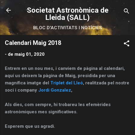
Salta al contingut principal
Societat Astronòmica de
Lleida (SALL)
BLOC D'ACTIVITATS I NOTÍCIES
Calendari Maig 2018
-
de maig 01, 2020
Entrem en un nou mes, i canviem de pàgina al calendari,
aquí us deixem la pàgina de Maig, presidida per una
magnífica imatge del
Triplet del Lleó
, realitzada pel nostre
soci i company
Jordi Gonzalez
,
Als díes, com sempre, hi trobareu les efemèrides
astronòmiques mes significatives.
Esperem que us agradi.