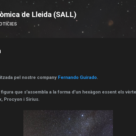
Salta al contingut principal
òmica de Lleida (SALL)
OTÍCIES
n
litzada pel nostre company
Fernando Guirado
.
figura que s'assembla a la forma d'un hexàgon essent els vèrtex
, Procyon i Sirius.