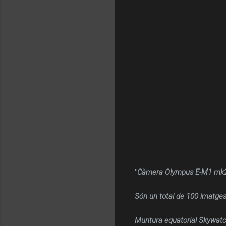
"
Càmera Olympus E-M1 mk2 
Són un total de 100 imatges
Muntura equatorial Skywatc