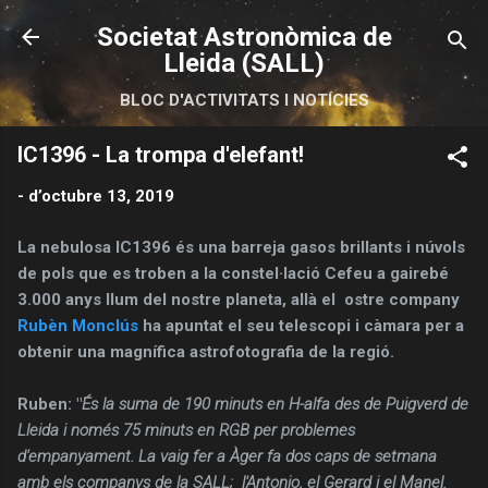
Salta al contingut principal
Societat Astronòmica de
Lleida (SALL)
BLOC D'ACTIVITATS I NOTÍCIES
IC1396 - La trompa d'elefant!
-
d’octubre 13, 2019
La nebulosa IC1396 és una barreja gasos brillants i núvols
de pols que es troben a la constel·lació Cefeu a gairebé
3.000 anys llum del nostre planeta, allà el ostre company
Rubèn Monclús
ha apuntat el seu telescopi i càmara per a
obtenir una magnífica astrofotografia de la regió.
Ruben: "
És la suma de 190 minuts en H-alfa des de Puigverd de
Lleida i només 75 minuts en RGB per problemes
d'empanyament. La vaig fer a Àger fa dos caps de setmana
amb els companys de la SALL; l'Antonio, el Gerard i el Manel.