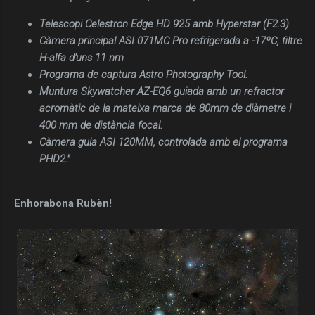
Telescopi Celestron Edge HD 925 amb Hyperstar (F2.3).
Càmera principal ASI 071MC Pro refrigerada a -17ºC, filtre
H-alfa d'uns 11 nm
Programa de captura Astro Photography Tool.
Muntura Skywatcher AZ-EQ6 guiada amb un refractor
acromàtic de la mateixa marca de 80mm de diàmetre i
400 mm de distància focal.
Càmera guia ASI 120MM, controlada amb el programa
PHD2."
Enhorabona Rubèn!