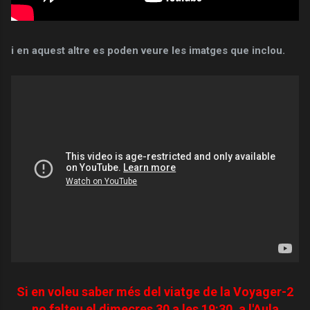
i en aquest altre es poden veure les imatges que inclou.
Si en voleu saber més del viatge de la Voyager-2
no falteu el dimecres 30 a les 19:30, a l'Aula