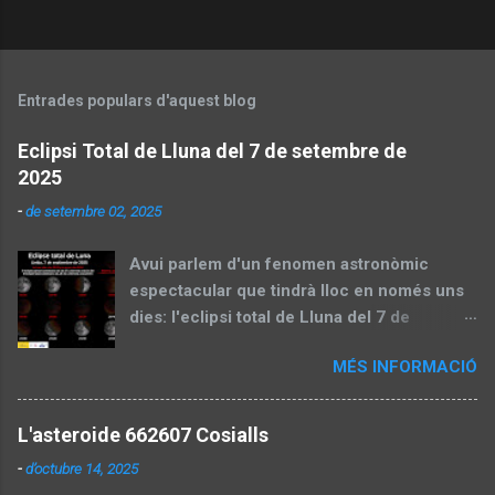
Entrades populars d'aquest blog
Eclipsi Total de Lluna del 7 de setembre de
2025
-
de setembre 02, 2025
Avui parlem d'un fenomen astronòmic
espectacular que tindrà lloc en només uns
dies: l'eclipsi total de Lluna del 7 de
setembre de 2025. Aquest esdeveniment,
MÉS INFORMACIÓ
també conegut com a "lluna de sang", és
una oportunitat perfecta per gaudir del cel
nocturn i aprendre sobre la mecànica
L'asteroide 662607 Cosialls
celeste. En aquesta entrada, dividirem el
-
d’octubre 14, 2025
contingut en dues parts: una preparatòria