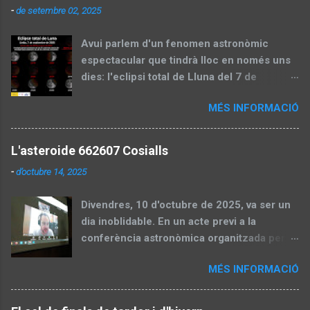
-
de setembre 02, 2025
Avui parlem d'un fenomen astronòmic
espectacular que tindrà lloc en només uns
dies: l'eclipsi total de Lluna del 7 de
setembre de 2025. Aquest esdeveniment,
MÉS INFORMACIÓ
també conegut com a "lluna de sang", és
una oportunitat perfecta per gaudir del cel
nocturn i aprendre sobre la mecànica
L'asteroide 662607 Cosialls
celeste. En aquesta entrada, dividirem el
-
d’octubre 14, 2025
contingut en dues parts: una preparatòria
abans de l'eclipsi, amb informació pràctica i
Divendres, 10 d'octubre de 2025, va ser un
explicacions científiques, i una segona part
dia inoblidable. En un acte previ a la
que actualitzarem després amb un recull
conferència astronòmica organitzada per la
d'imatges capturades pels socis de la
SALL i l'Ateneu Popular de Ponent,
Societat Astronòmica de Lleida (SALL).
MÉS INFORMACIÓ
l'astrònom Kacper Wierzchos —reconegut
Part 1: Preparació per a l'eclipsi Visibilitat:
descobridor de cometes i asteroides— va
Des d'on es podrà veure en la seva totalitat i
anunciar, la designació de l'asteroide
parcialment L'eclipsi total de Lluna del 7