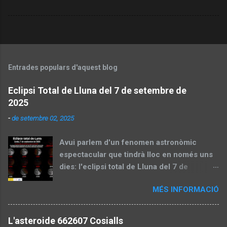
Entrades populars d'aquest blog
Eclipsi Total de Lluna del 7 de setembre de
2025
-
de setembre 02, 2025
Avui parlem d'un fenomen astronòmic
espectacular que tindrà lloc en només uns
dies: l'eclipsi total de Lluna del 7 de
setembre de 2025. Aquest esdeveniment,
MÉS INFORMACIÓ
també conegut com a "lluna de sang", és
una oportunitat perfecta per gaudir del cel
nocturn i aprendre sobre la mecànica
L'asteroide 662607 Cosialls