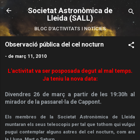
Salta al contingut principal
Societat Astronòmica de
Lleida (SALL)
BLOC D'ACTIVITATS I NOTÍCIES
Observació pública del cel nocturn
-
de març 11, 2010
L'activitat va ser posposada degut al mal temps.
Ja teniu la nova data:
Divendres 26 de març a partir de les 19:30h al
m
irador de la passarel·la de Cappont.
Els membres de la Societat Astronòmica de Lleida
muntaran els seus telescopis per tal que tothom qui vulgui
pugui contemplar alguns astres del cel nocturn, com ara
la Lluna, Mart o Saturn.