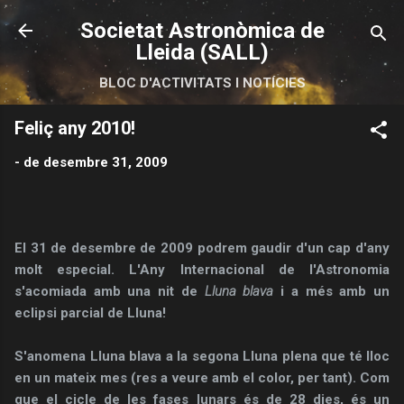
Salta al contingut principal
Societat Astronòmica de
Lleida (SALL)
BLOC D'ACTIVITATS I NOTÍCIES
Feliç any 2010!
-
de desembre 31, 2009
El 31 de desembre de 2009 podrem gaudir d'un cap d'any
molt especial. L'Any Internacional de l'Astronomia
s'acomiada amb una nit de
Ll
una blava
i a més amb un
eclipsi parcial de Lluna!
S'anomena Lluna blava a la segona Lluna plena que té lloc
en un mateix mes (res a veure amb el color, per tant). Com
que el cicle de les fases lunars és de 28 dies, és un