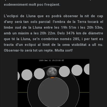
esdeveniment molt poc freqüent.
L'eclipsi de Lluna que es podrà observar la nit de cap
d'any serà tan sols parcial: l'ombra de la Terra tocarà el
limbe sud de la Lluna entre les 19h 51m i les 20h 53m,
amb un màxim a les 20h 22m. Dels 3476 km de diàmetre
que té la Lluna, se'n combriran només 285, i per tant es
tracta d'un eclipsi al límit de la seva visibilitat a ull nu.
Observar-lo serà tot un repte. Molta sort!